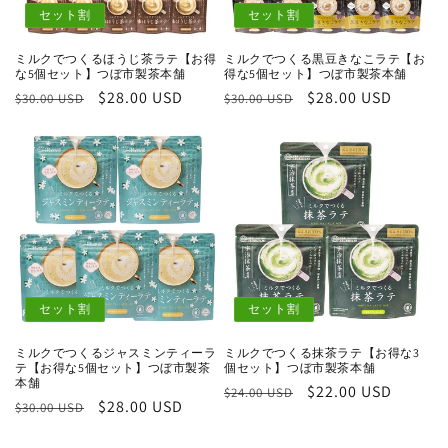
セット割
セット割
ミルクでつくるほうじ茶ラテ【お得
ミルクでつくる黒豆きなこラテ【お
な5個セット】つぼ市製茶本舗
得な5個セット】つぼ市製茶本舗
通
セ
$28.00 USD
通
セ
$28.00 USD
$30.00 USD
$30.00 USD
常
ー
常
ー
価
ル
価
ル
格
価
格
価
格
格
セット割
セット割
ミルクでつくるジャスミンティーラ
ミルクでつくる抹茶ラテ【お得な3
テ【お得な5個セット】つぼ市製茶
個セット】つぼ市製茶本舗
本舗
通
セ
$22.00 USD
$24.00 USD
通
セ
$28.00 USD
$30.00 USD
常
ー
常
ー
価
ル