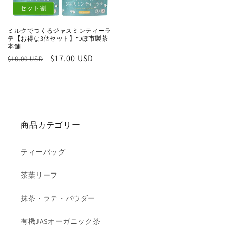
セット割
ミルクでつくるジャスミンティーラ
テ【お得な3個セット】つぼ市製茶
本舗
通
セ
$17.00 USD
$18.00 USD
常
ー
価
ル
格
価
格
商品カテゴリー
ティーバッグ
茶葉リーフ
抹茶・ラテ・パウダー
有機JASオーガニック茶