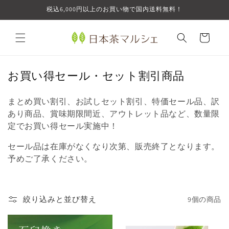
コンテ
税込6,000円以上のお買い物で国内送料無料！
ンツに
進む
カ
ー
ト
コ
お買い得セール・セット割引商品
レ
まとめ買い割引、お試しセット割引、特価セール品、訳
ク
あり商品、賞味期限間近、アウトレット品など、数量限
シ
定でお買い得セール実施中！
ョ
ン
セール品は在庫がなくなり次第、販売終了となります。
予めご了承ください。
:
絞り込みと並び替え
9個の商品