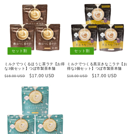
価
ル
格
価
格
価
格
格
セット割
セット割
ミルクでつくるほうじ茶ラテ【お得
ミルクでつくる黒豆きなこラテ【お
な3個セット】つぼ市製茶本舗
得な3個セット】つぼ市製茶本舗
通
セ
$17.00 USD
通
セ
$17.00 USD
$18.00 USD
$18.00 USD
常
ー
常
ー
価
ル
価
ル
格
価
格
価
格
格