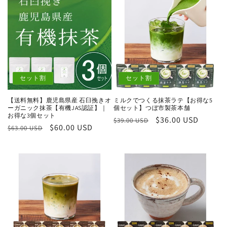
セット割
セット割
【送料無料】鹿児島県産 石臼挽きオ
ミルクでつくる抹茶ラテ【お得な5
ーガニック抹茶【有機JAS認証】｜
個セット】つぼ市製茶本舗
お得な3個セット
通
セ
$36.00 USD
$39.00 USD
通
セ
$60.00 USD
$63.00 USD
常
ー
常
ー
価
ル
価
ル
格
価
格
価
格
格