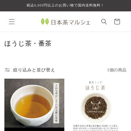
コンテ
税込6,000円以上のお買い物で国内送料無料！
ンツに
進む
カ
ー
ト
コ
ほうじ茶・番茶
レ
ク
シ
絞り込みと並び替え
5個の商品
ョ
ン
: