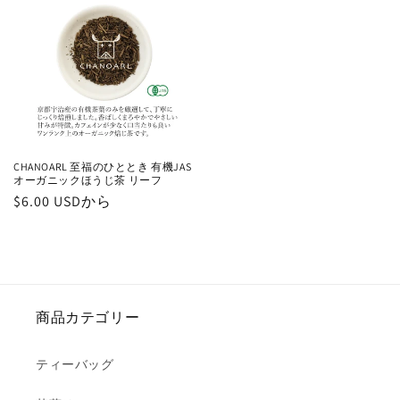
格
格
CHANOARL 至福のひととき 有機JAS
オーガニックほうじ茶 リーフ
通
$6.00 USDから
常
価
格
商品カテゴリー
ティーバッグ