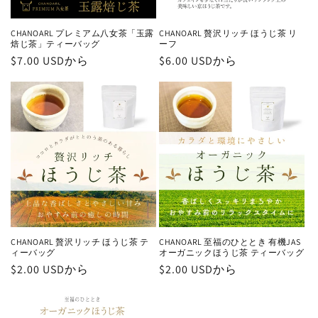
CHANOARL プレミアム八女茶「玉露
CHANOARL 贅沢リッチ ほうじ茶 リ
焙じ茶」ティーバッグ
ーフ
通
$7.00 USDから
通
$6.00 USDから
常
常
価
価
格
格
CHANOARL 贅沢リッチ ほうじ茶 テ
CHANOARL 至福のひととき 有機JAS
ィーバッグ
オーガニックほうじ茶 ティーバッグ
通
$2.00 USDから
通
$2.00 USDから
常
常
価
価