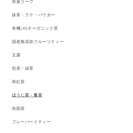
茶葉リーフ
抹茶・ラテ・パウダー
有機JASオーガニック茶
国産無添加フルーツティー
玉露
煎茶・緑茶
和紅茶
ほうじ茶・番茶
烏龍茶
フレーバードティー