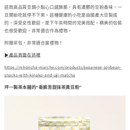
這款高品質豆類小點心口感酥脆，具有濃鬱的豆粉香味，一
旦開始吃就停不下來。這種健康的小吃是由國產大豆製成
的，深受女性歡迎，是下午茶時間的完美搭配。精美的包裝
也很受歡迎，非常適合作為禮物。
附贈茶包，非常適合當禮物！
▶產品頁面在這裡
https://nihoncha-marche.com/products/japanese-soybean-
snacks-with-kinako-and-uji-matcha
坪一製茶本舖的“香脆苦甜抹茶黃豆粉”