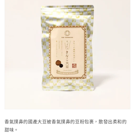
香氣撲鼻的國產大豆被香氣撲鼻的豆粉包裹，散發出柔和的
甜味。