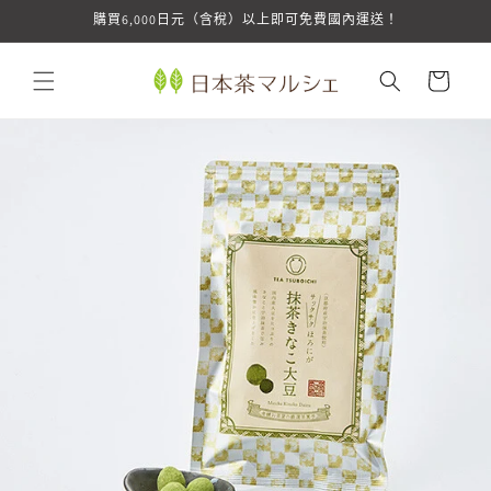
跳至內
購買6,000日元（含稅）以上即可免費國內運送！
容
購
物
車