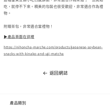
吃，就停不下來。精美的包裝也很受歡迎，非常適合作為禮
物。
附贈茶包，非常適合當禮物！
▶產品頁面在這裡
https://nihoncha-marche.com/products/japanese-soybean-
snacks-with-kinako-and-uji-matcha
返回網誌
產品類別