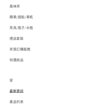
風味茶
糖果/甜點/果乾
茶具/瓶子/水瓶
禮品套裝
茶葉訂購服務
特價商品
家
最新資訊
產品列表